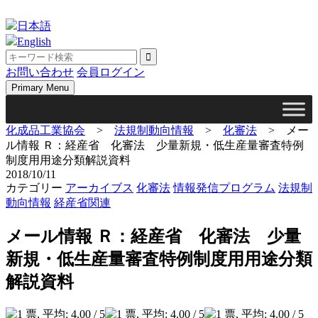
Skip
to
日本語
content
English
お問い合わせ
会員ログイン
Primary Menu
化成品工業協会
>
法規制動向情報
>
化審法
>
メー
ル情報 Ｒ：経産省 化審法 少量新規・低生産量審査特例
制度用用途分類解説資料
2018/10/11
カテゴリー
アーカイブス
化審法
情報発信プログラム
法規制
動向情報
経産省関連
メール情報 Ｒ：経産省 化審法 少量
新規・低生産量審査特例制度用用途分類
解説資料