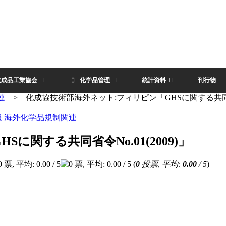
化成品工業協会
化学品管理
統計資料
刊行物
連
>
化成協技術部海外ネット:フィリピン「GHSに関する共同省令N
報
海外化学品規制関連
関する共同省令No.01(2009)」
(
0
投票, 平均:
0.00
/ 5
)