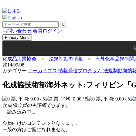
Skip
to
日本語
content
English
お問い合わせ
会員ログイン
Primary Menu
化成品工業協会
>
法規制動向情報
>
海外化学品規制関
2014/09/08
カテゴリー
アーカイブス
情報発信プログラム
法規制動向情
化成協技術部海外ネット:フィリピン「GHSに
化成協会員のみ評価できます。
読み込み中...
会員向けのコンテンツとなります。
一般の方はご覧になれません。