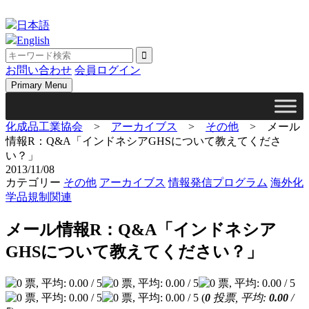
Skip
to
日本語
content
English
お問い合わせ
会員ログイン
Primary Menu
化成品工業協会
>
アーカイブス
>
その他
>
メール
情報R：Q&A「インドネシアGHSについて教えてくださ
い？」
2013/11/08
カテゴリー
その他
アーカイブス
情報発信プログラム
海外化
学品規制関連
メール情報R：Q&A「インドネシア
GHSについて教えてください？」
(
0
投票, 平均:
0.00
/