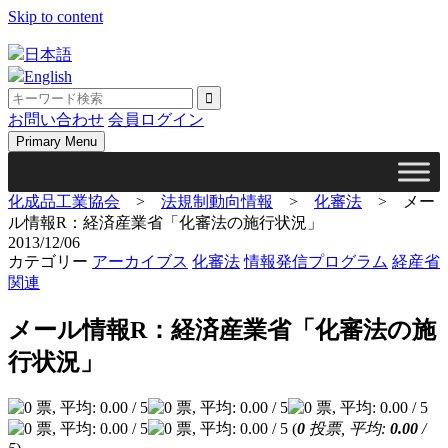
Skip to content
日本語
English
お問い合わせ
会員ログイン
Primary Menu
化成品工業協会
>
法規制動向情報
>
化審法
>
メー
ル情報R：経済産業省「化審法の施行状況」
2013/12/06
カテゴリー
アーカイブス
化審法
情報発信プログラム
経産省
関連
メール情報R：経済産業省「化審法の施
行状況」
(
0
投票, 平均:
0.00
/