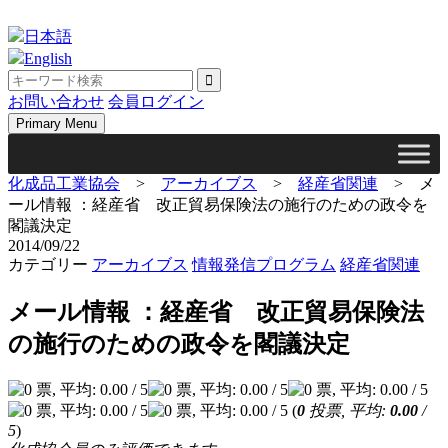
Skip
to
日本語
content
English
お問い合わせ
会員ログイン
Primary Menu
化成品工業協会
>
アーカイブス
>
経産省関連
>
メ
ール情報 ：経産省 改正貿易保険法の施行のための政令を
閣議決定
2014/09/22
カテゴリー
アーカイブス
情報発信プログラム
経産省関連
メール情報 ：経産省 改正貿易保険法
の施行のための政令を閣議決定
(
0
投票, 平均:
0.00
/
5
)