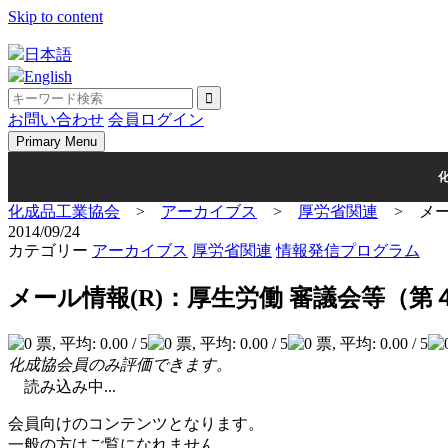
Skip to content
日本語
English
お問い合わせ
会員ログイン
Primary Menu
化成品工業協会
>
アーカイブス
>
厚労省関連
>
メ
2014/09/24
カテゴリー
アーカイブス
厚労省関連
情報発信プログラム
メール情報(R)：厚生労働 審議会等
化成協会員のみ評価できます。
読み込み中...
会員向けのコンテンツとなります。
一般の方はご覧になれません。