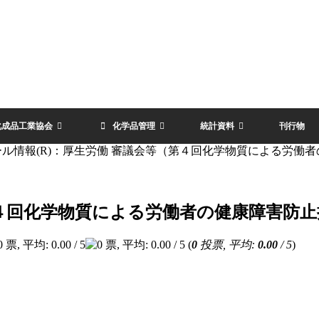
化成品工業協会
化学品管理
統計資料
刊行物
ール情報(R)：厚生労働 審議会等（第４回化学物質による労働
（第４回化学物質による労働者の健康障害防
(
0
投票, 平均:
0.00
/ 5
)