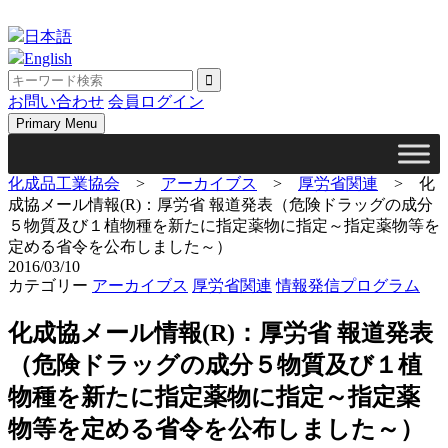
Skip
to
日本語
content
English
お問い合わせ
会員ログイン
Primary Menu
化成品工業協会
>
アーカイブス
>
厚労省関連
>
化
成協メール情報(R)：厚労省 報道発表（危険ドラッグの成分
５物質及び１植物種を新たに指定薬物に指定～指定薬物等を
定める省令を公布しました～）
2016/03/10
カテゴリー
アーカイブス
厚労省関連
情報発信プログラム
化成協メール情報(R)：厚労省 報道発表
（危険ドラッグの成分５物質及び１植
物種を新たに指定薬物に指定～指定薬
物等を定める省令を公布しました～）