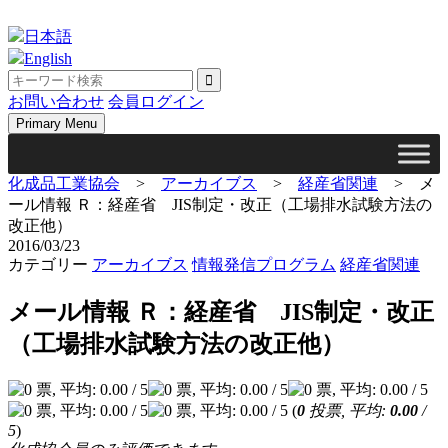
Skip
to
日本語
content
English
お問い合わせ
会員ログイン
Primary Menu
化成品工業協会
>
アーカイブス
>
経産省関連
>
メ
ール情報 Ｒ：経産省 JIS制定・改正（工場排水試験方法の
改正他）
2016/03/23
カテゴリー
アーカイブス
情報発信プログラム
経産省関連
メール情報 Ｒ：経産省 JIS制定・改正
（工場排水試験方法の改正他）
(
0
投票, 平均:
0.00
/
5
)