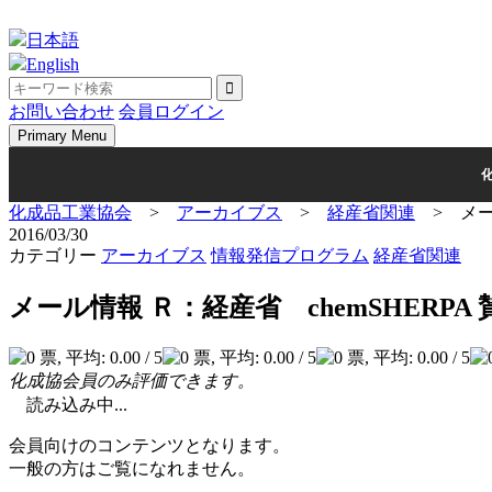
Skip
to
日本語
content
English
お問い合わせ
会員ログイン
Primary Menu
化成品工業協会
>
アーカイブス
>
経産省関連
>
メー
2016/03/30
カテゴリー
アーカイブス
情報発信プログラム
経産省関連
メール情報 Ｒ：経産省 chemSHERP
化成協会員のみ評価できます。
読み込み中...
会員向けのコンテンツとなります。
一般の方はご覧になれません。