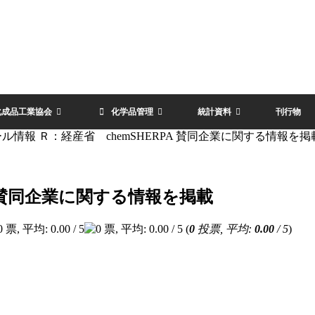
化成品工業協会
化学品管理
統計資料
刊行物
ル情報 Ｒ：経産省 chemSHERPA 賛同企業に関する情報を掲
A 賛同企業に関する情報を掲載
(
0
投票, 平均:
0.00
/ 5
)