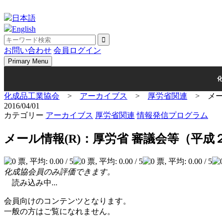
Skip
to
日本語
content
English
お問い合わせ
会員ログイン
Primary Menu
化成品工業協会
>
アーカイブス
>
厚労省関連
>
メー
2016/04/01
カテゴリー
アーカイブス
厚労省関連
情報発信プログラム
メール情報(R)：厚労省 審議会等（平成
化成協会員のみ評価できます。
読み込み中...
会員向けのコンテンツとなります。
一般の方はご覧になれません。