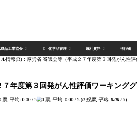
化成品工業協会
化学品管理
統計資料
刊行物
ル情報(R)：厚労省 審議会等（平成２７年度第３回発がん性評価
２７年度第３回発がん性評価ワーキンググル
(
0
投票, 平均:
0.00
/ 5
)