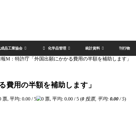
化成品工業協会
化学品管理
統計資料
刊行物
情報M：特許庁「外国出願にかかる費用の半額を補助します」
る費用の半額を補助します」
(
0
投票, 平均:
0.00
/ 5
)