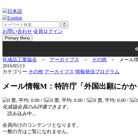
Skip
to
日本語
content
English
お問い合わせ
会員ログイン
Primary Menu
化成品工業協会
>
アーカイブス
>
その他
>
メール
2016/05/13
カテゴリー
その他
アーカイブス
情報発信プログラム
メール情報M：特許庁「外国出願にかか
化成協会員のみ評価できます。
読み込み中...
会員向けのコンテンツとなります。
一般の方はご覧になれません。