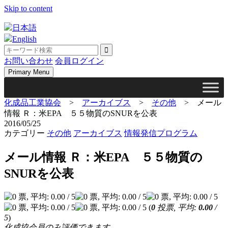
Skip to content
日本語
English
お問い合わせ
会員ログイン
Primary Menu
化成品工業協会
>
アーカイブス
>
その他
>
メール
情報 Ｒ：米EPA ５５物質のSNURを公表
2016/05/25
カテゴリー
その他
アーカイブス
情報発信プログラム
メール情報 Ｒ：米EPA ５５物質の
SNURを公表
(
0
投票, 平均:
0.00
/
5
)
化成協会員のみ評価できます。