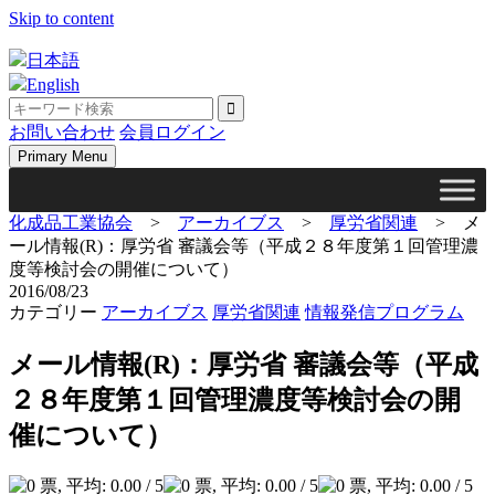
Skip to content
日本語
English
お問い合わせ
会員ログイン
Primary Menu
化成品工業協会
>
アーカイブス
>
厚労省関連
>
メ
ール情報(R)：厚労省 審議会等（平成２８年度第１回管理濃
度等検討会の開催について）
2016/08/23
カテゴリー
アーカイブス
厚労省関連
情報発信プログラム
メール情報(R)：厚労省 審議会等（平成
２８年度第１回管理濃度等検討会の開
催について）