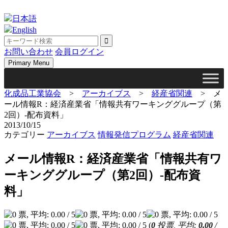
Skip
to
日本語
content
English
お問い合わせ
会員ログイン
Primary Menu
化成品工業協会
>
アーカイブス
>
経産省関連
>
メ
ール情報R：経済産業省「情報共有ワーキンググループ（第
2回）‐配布資料」
2013/10/15
カテゴリー
アーカイブス
情報発信プログラム
経産省関連
メール情報R：経済産業省「情報共有ワ
ーキンググループ（第2回）‐配布資
料」
(
0
投票, 平均:
0.00
/