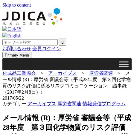
Skip to content
日本語
English
お問い合わせ
会員ログイン
Primary Menu
化成品工業協会
>
アーカイブス
>
厚労省関連
>
メ
ール情報 (R)：厚労省 審議会等（平成28年度 第３回化学物
質のリスク評価に係るリスクコミュニケーション 議事録
（2017年2月8日）)
2017/05/22
カテゴリー
アーカイブス
厚労省関連
情報発信プログラム
メール情報 (R)：厚労省 審議会等（平成
28年度 第３回化学物質のリスク評価