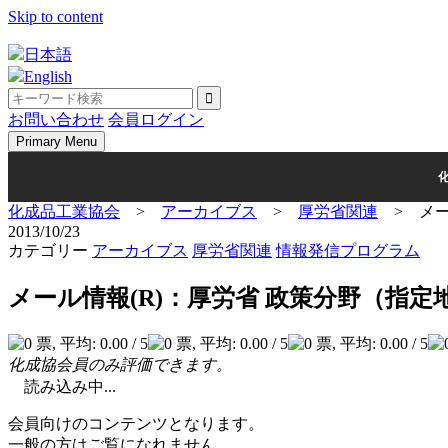
Skip to content
日本語
English
お問い合わせ
会員ログイン
Primary Menu
化成品工業協会
>
アーカイブス
>
厚労省関連
>
メ
2013/10/23
カテゴリー
アーカイブス
厚労省関連
情報発信プログラム
メール情報(R)：厚労省 政策分野（指
化成協会員のみ評価できます。
読み込み中...
会員向けのコンテンツとなります。
一般の方はご覧になれません。