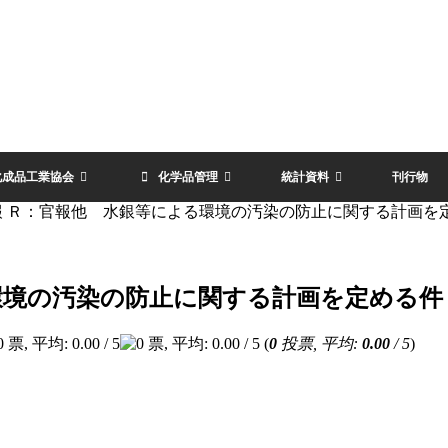
化成品工業協会
化学品管理
統計資料
刊行物
報 Ｒ：官報他 水銀等による環境の汚染の防止に関する計画を
環境の汚染の防止に関する計画を定める件
(
0
投票, 平均:
0.00
/ 5
)