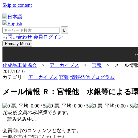
Skip to content
日本語
English
お問い合わせ
会員ログイン
Primary Menu
化成品工業協会
>
アーカイブス
>
官報
>
メール情
2017/10/16
カテゴリー
アーカイブス
官報
情報発信プログラム
メール情報 Ｒ：官報他 水銀等による
化成協会員のみ評価できます。
読み込み中...
会員向けのコンテンツとなります。
一般の方はご覧になれません。