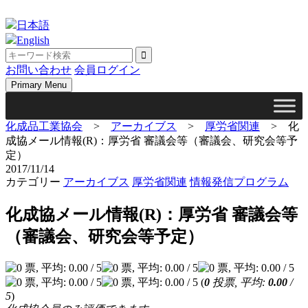
Skip
to
日本語
content
English
お問い合わせ
会員ログイン
Primary Menu
化成品工業協会
>
アーカイブス
>
厚労省関連
>
化
成協メール情報(R)：厚労省 審議会等（審議会、研究会等予
定）
2017/11/14
カテゴリー
アーカイブス
厚労省関連
情報発信プログラム
化成協メール情報(R)：厚労省 審議会等
（審議会、研究会等予定）
(
0
投票, 平均:
0.00
/
5
)