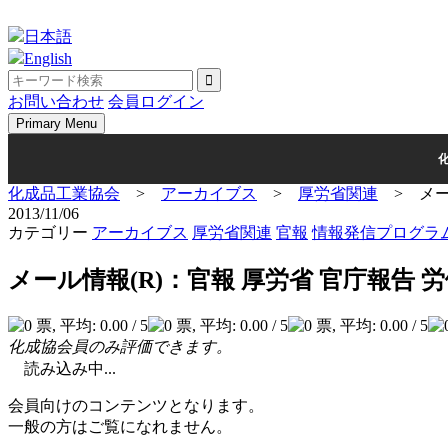
Skip
to
日本語
content
English
お問い合わせ
会員ログイン
Primary Menu
化成品工業協会
>
アーカイブス
>
厚労省関連
>
メー
2013/11/06
カテゴリー
アーカイブス
厚労省関連
官報
情報発信プログラ
メール情報(R)：官報 厚労省 官庁報告
化成協会員のみ評価できます。
読み込み中...
会員向けのコンテンツとなります。
一般の方はご覧になれません。