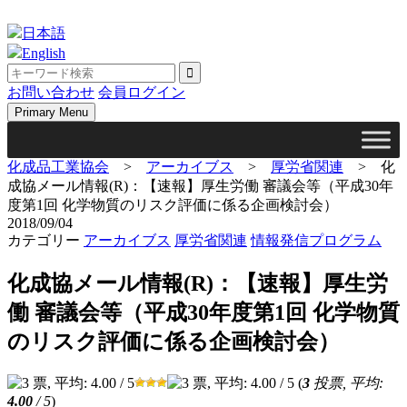
Skip
to
日本語
content
English
お問い合わせ
会員ログイン
Primary Menu
化成品工業協会
>
アーカイブス
>
厚労省関連
>
化
成協メール情報(R)：【速報】厚生労働 審議会等（平成30年
度第1回 化学物質のリスク評価に係る企画検討会）
2018/09/04
カテゴリー
アーカイブス
厚労省関連
情報発信プログラム
化成協メール情報(R)：【速報】厚生労
働 審議会等（平成30年度第1回 化学物質
のリスク評価に係る企画検討会）
(
3
投票, 平均:
4.00
/ 5
)