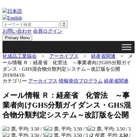
Skip
to
日本語
content
English
お問い合わせ
会員ログイン
Primary Menu
化成品工業協会
>
アーカイブス
>
経産省関連
>
メ
ール情報 Ｒ：経産省 化管法 ～事業者向けGHS分類ガイ
ダンス・GHS混合物分類判定システム～改訂版を公開
2019/04/16
カテゴリー
アーカイブス
情報発信プログラム
経産省関連
メール情報 Ｒ：経産省 化管法 ～事
業者向けGHS分類ガイダンス・GHS混
合物分類判定システム～改訂版を公開
(
2
投票, 平均:
3.50
/