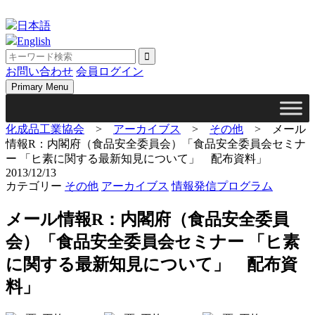
Skip
to
日本語
content
English
お問い合わせ
会員ログイン
Primary Menu
化成品工業協会
>
アーカイブス
>
その他
>
メール
情報R：内閣府（食品安全委員会）「食品安全委員会セミナ
ー 「ヒ素に関する最新知見について」 配布資料」
2013/12/13
カテゴリー
その他
アーカイブス
情報発信プログラム
メール情報R：内閣府（食品安全委員
会）「食品安全委員会セミナー 「ヒ素
に関する最新知見について」 配布資
料」