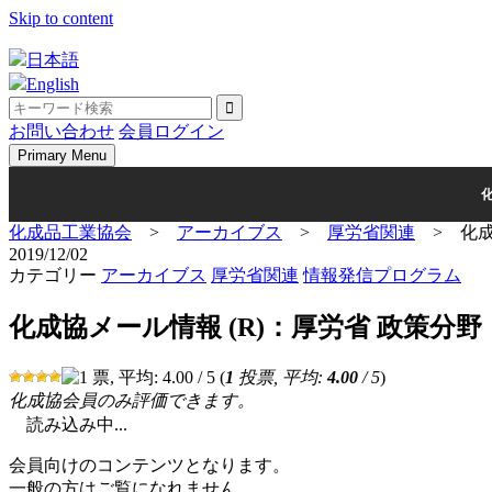
Skip to content
日本語
English
お問い合わせ
会員ログイン
Primary Menu
化成品工業協会
>
アーカイブス
>
厚労省関連
>
化成
2019/12/02
カテゴリー
アーカイブス
厚労省関連
情報発信プログラム
化成協メール情報 (R)：厚労省 政策分
(
1
投票, 平均:
4.00
/ 5
)
化成協会員のみ評価できます。
読み込み中...
会員向けのコンテンツとなります。
一般の方はご覧になれません。