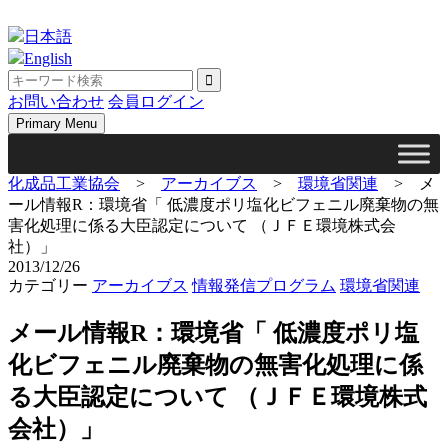
Skip
to
日本語
content
English
お問い合わせ
会員ログイン
Primary Menu
化成品工業協会
>
アーカイブス
>
環境省関連
>
メ
ール情報R：環境省「 低濃度ポリ塩化ビフェニル廃棄物の無
害化処理に係る大臣認定について （ＪＦＥ環境株式会
社）」
2013/12/26
カテゴリー
アーカイブス
情報発信プログラム
環境省関連
メール情報R：環境省「 低濃度ポリ塩
化ビフェニル廃棄物の無害化処理に係
る大臣認定について （ＪＦＥ環境株式
会社）」