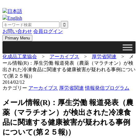
Skip
to
日本語
content
English
お問い合わせ
会員ログイン
Primary Menu
化成品工業協会
>
アーカイブス
>
厚労省関連
>
メ
ール情報(R)：厚生労働 報道発表（農薬（マラチオン）が検
出された冷凍食品に関連する健康被害が疑われる事例につい
て(第２５報)）
2014/02/12
カテゴリー
アーカイブス
厚労省関連
情報発信プログラム
メール情報(R)：厚生労働 報道発表（農
薬（マラチオン）が検出された冷凍食
品に関連する健康被害が疑われる事例
について(第２５報)）