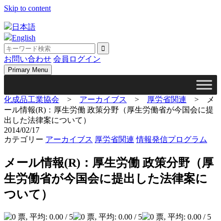
Skip to content
日本語
English
お問い合わせ
会員ログイン
Primary Menu
化成品工業協会
>
アーカイブス
>
厚労省関連
>
メ
ール情報(R)：厚生労働 政策分野（厚生労働省が今国会に提
出した法律案について）
2014/02/17
カテゴリー
アーカイブス
厚労省関連
情報発信プログラム
メール情報(R)：厚生労働 政策分野（厚
生労働省が今国会に提出した法律案に
ついて）