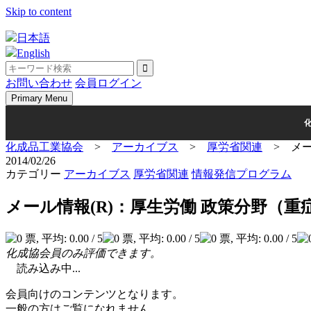
Skip to content
日本語
English
お問い合わせ
会員ログイン
Primary Menu
化成品工業協会
>
アーカイブス
>
厚労省関連
>
メー
2014/02/26
カテゴリー
アーカイブス
厚労省関連
情報発信プログラム
メール情報(R)：厚生労働 政策分野（重
化成協会員のみ評価できます。
読み込み中...
会員向けのコンテンツとなります。
一般の方はご覧になれません。