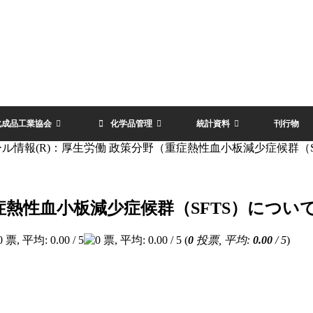
化成品工業協会
化学品管理
統計資料
刊行物
ル情報(R)：厚生労働 政策分野（重症熱性血小板減少症候群（S
症熱性血小板減少症候群（SFTS）につい
(
0
投票, 平均:
0.00
/ 5
)