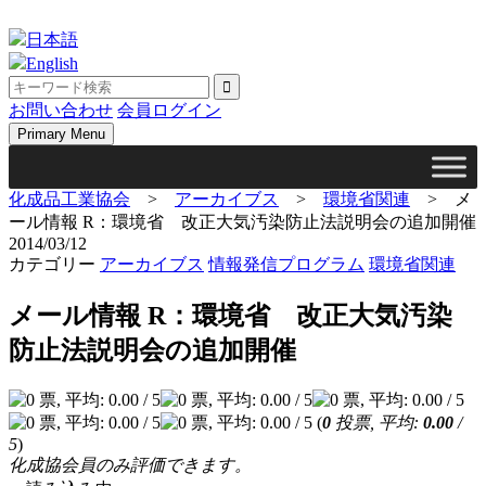
Skip
to
日本語
content
English
お問い合わせ
会員ログイン
Primary Menu
化成品工業協会
>
アーカイブス
>
環境省関連
>
メ
ール情報 R：環境省 改正大気汚染防止法説明会の追加開催
2014/03/12
カテゴリー
アーカイブス
情報発信プログラム
環境省関連
メール情報 R：環境省 改正大気汚染
防止法説明会の追加開催
(
0
投票, 平均:
0.00
/
5
)
化成協会員のみ評価できます。