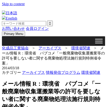
Skip to content
日本語
English
お問い合わせ
会員ログイン
Primary Menu
化成品工業協会
>
アーカイブス
>
環境省関連
>
メ
ール情報 R：環境省 パブコメ「一般廃棄物収集運搬業等の
許可を要しない者に関する廃棄物処理法施行規則特例省令
案」
2014/03/18
カテゴリー
アーカイブス
情報発信プログラム
環境省関連
メール情報 R：環境省 パブコメ「一
般廃棄物収集運搬業等の許可を要しな
い者に関する廃棄物処理法施行規則特
例省令案」