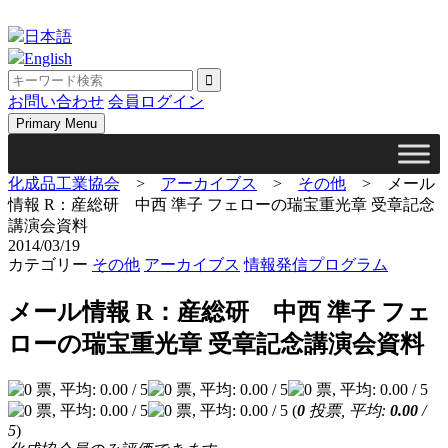
Skip
to
日本語
content
English
お問い合わせ
会員ログイン
Primary Menu
化成品工業協会
>
アーカイブス
>
その他
>
メール
情報 R：産総研 中西 準子 フェローの瑞宝重光章 受章記念
講演会資料
2014/03/19
カテゴリー
その他
アーカイブス
情報発信プログラム
メール情報 R：産総研 中西 準子 フェ
ローの瑞宝重光章 受章記念講演会資料
(
0
投票, 平均:
0.00
/
5
)