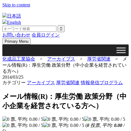
Skip to content
日本語
English
お問い合わせ
会員ログイン
Primary Menu
化成品工業協会
>
アーカイブス
>
厚労省関連
>
メ
ール情報(R)：厚生労働 政策分野（中小企業を経営されてい
る方へ）
2014/03/25
カテゴリー
アーカイブス
厚労省関連
情報発信プログラム
メール情報(R)：厚生労働 政策分野（中
小企業を経営されている方へ）
(
0
投票, 平均:
0.00
/