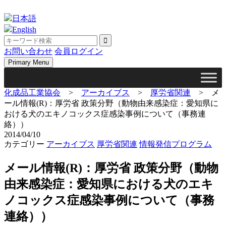
Skip
to
日本語
content
English
お問い合わせ
会員ログイン
Primary Menu
化成品工業協会
>
アーカイブス
>
厚労省関連
>
メ
ール情報(R)：厚労省 政策分野（動物由来感染症：愛知県に
おける犬のエキノコックス症感染事例について（事務連
絡））
2014/04/10
カテゴリー
アーカイブス
厚労省関連
情報発信プログラム
メール情報(R)：厚労省 政策分野（動物
由来感染症：愛知県における犬のエキ
ノコックス症感染事例について（事務
連絡））