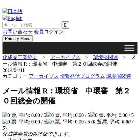
Skip
to
日本語
content
English
お問い合わせ
会員ログイン
Primary Menu
化成品工業協会
>
アーカイブス
>
環境省関連
>
メ
ール情報 R：環境省 中環審 第２０回総会の開催
2014/04/11
カテゴリー
アーカイブス
情報発信プログラム
環境省関連
メール情報 R：環境省 中環審 第２
０回総会の開催
(
0
投票, 平均:
0.00
/
5
)
化成協会員のみ評価できます。