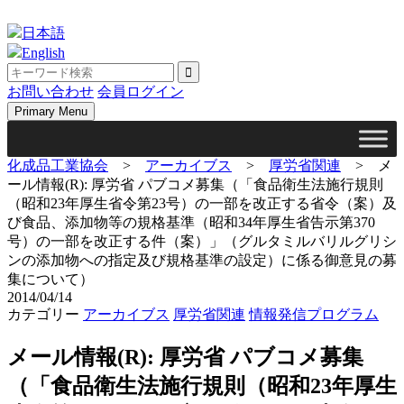
Skip
to
日本語
content
English
お問い合わせ
会員ログイン
Primary Menu
化成品工業協会
>
アーカイブス
>
厚労省関連
>
メ
ール情報(R): 厚労省 パブコメ募集（「食品衛生法施行規則
（昭和23年厚生省令第23号）の一部を改正する省令（案）及
び食品、添加物等の規格基準（昭和34年厚生省告示第370
号）の一部を改正する件（案）」（グルタミルバリルグリシ
ンの添加物への指定及び規格基準の設定）に係る御意見の募
集について）
2014/04/14
カテゴリー
アーカイブス
厚労省関連
情報発信プログラム
メール情報(R): 厚労省 パブコメ募集
（「食品衛生法施行規則（昭和23年厚生