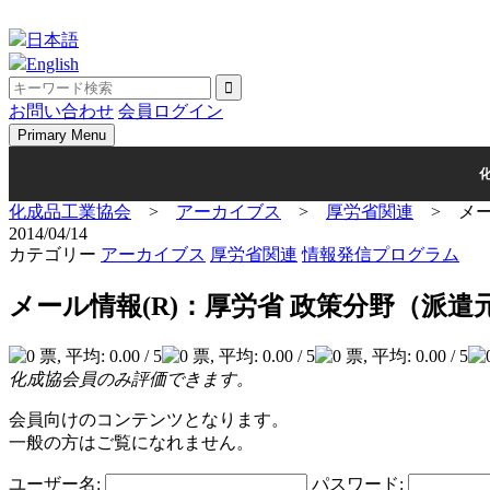
Skip
to
日本語
content
English
お問い合わせ
会員ログイン
Primary Menu
化成品工業協会
>
アーカイブス
>
厚労省関連
>
メ
2014/04/14
カテゴリー
アーカイブス
厚労省関連
情報発信プログラム
メール情報(R)：厚労省 政策分野（派
化成協会員のみ評価できます。
会員向けのコンテンツとなります。
一般の方はご覧になれません。
ユーザー名:
パスワード: