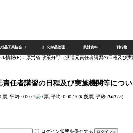
化成品工業協会
化学品管理
統計資料
刊行物
ール情報(R)：厚労省 政策分野（派遣元責任者講習の日程及び
遣元責任者講習の日程及び実施機関等につ
(
0
投票, 平均:
0.00
/ 5
)
ログイン状態を保存する