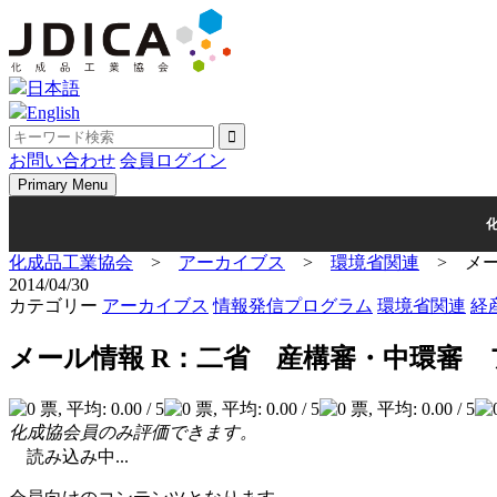
Skip
to
content
日本語
English
お問い合わせ
会員ログイン
Primary Menu
化成品工業協会
>
アーカイブス
>
環境省関連
>
メ
2014/04/30
カテゴリー
アーカイブス
情報発信プログラム
環境省関連
経
メール情報 R：二省 産構審・中環審
化成協会員のみ評価できます。
読み込み中...