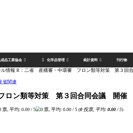
化成品工業協会
化学品管理
統計資料
刊行物
ール情報 R：二省 産構審・中環審 フロン類等対策 第３回
産省関連
 フロン類等対策 第３回合同会議 開催
(
0
投票, 平均:
0.00
/ 5
)