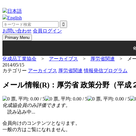
Skip
to
日本語
content
English
お問い合わせ
会員ログイン
Primary Menu
化成品工業協会
>
アーカイブス
>
厚労省関連
>
メ
2014/05/15
カテゴリー
アーカイブス
厚労省関連
情報発信プログラム
メール情報(R)：厚労省 政策分野（平
化成協会員のみ評価できます。
読み込み中...
会員向けのコンテンツとなります。
一般の方はご覧になれません。