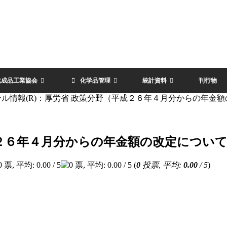
化成品工業協会
化学品管理
統計資料
刊行物
ール情報(R)：厚労省 政策分野（平成２６年４月分からの年金
成２６年４月分からの年金額の改定につい
(
0
投票, 平均:
0.00
/ 5
)