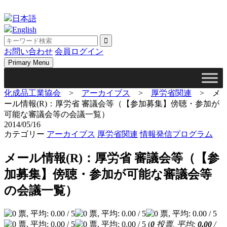
Skip
to
日本語
content
English
お問い合わせ
会員ログイン
Primary Menu
化成品工業協会
>
アーカイブス
>
厚労省関連
>
メ
ール情報(R)：厚労省 審議会等（【参加募集】傍聴・参加が
可能な審議会等の会議一覧）
2014/05/16
カテゴリー
アーカイブス
厚労省関連
情報発信プログラム
メール情報(R)：厚労省 審議会等（【参
加募集】傍聴・参加が可能な審議会等
の会議一覧）
(
0
投票, 平均:
0.00
/