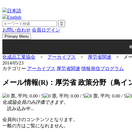
Skip
to
日本語
content
English
お問い合わせ
会員ログイン
Primary Menu
化成品工業協会
>
アーカイブス
>
厚労省関連
>
メー
2014/05/23
カテゴリー
アーカイブス
厚労省関連
情報発信プログラム
メール情報(R)：厚労省 政策分野（鳥イ
化成協会員のみ評価できます。
読み込み中...
会員向けのコンテンツとなります。
一般の方はご覧になれません。