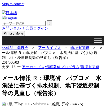
Skip to content
日本語
English
お問い合わせ
会員ログイン
Primary Menu
化成品工業協会
>
アーカイブス
>
環境省関連
>
メ
ール情報 Ｒ：環境省 パブコメ 水濁法に基づく排水規
制、地下浸透規制等の見直し（報告案）
2014/06/03
カテゴリー
アーカイブス
情報発信プログラム
環境省関連
メール情報 Ｒ：環境省 パブコメ 水
濁法に基づく排水規制、地下浸透規制
等の見直し（報告案）
(
0
投票, 平均:
0.00
/ 5
)