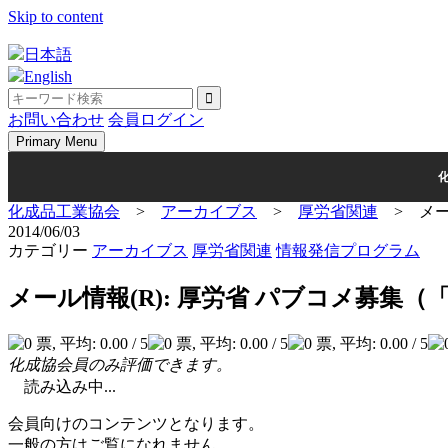
Skip to content
日本語
English
お問い合わせ
会員ログイン
Primary Menu
化成品工業協会
>
アーカイブス
>
厚労省関連
>
メ
2014/06/03
カテゴリー
アーカイブス
厚労省関連
情報発信プログラム
メール情報(R): 厚労省 パブコメ募
化成協会員のみ評価できます。
読み込み中...
会員向けのコンテンツとなります。
一般の方はご覧になれません。