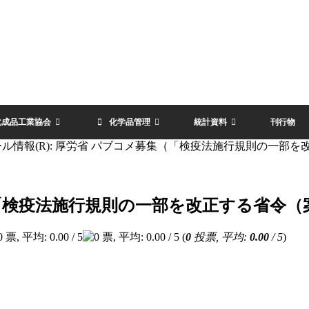
化成品工業協会
化学品管理
統計資料
刊行物
ール情報(R): 厚労省 パブコメ募集（「検疫法施行規則の一部
集（「検疫法施行規則の一部を改正する省令
(
0
投票, 平均:
0.00
/ 5
)