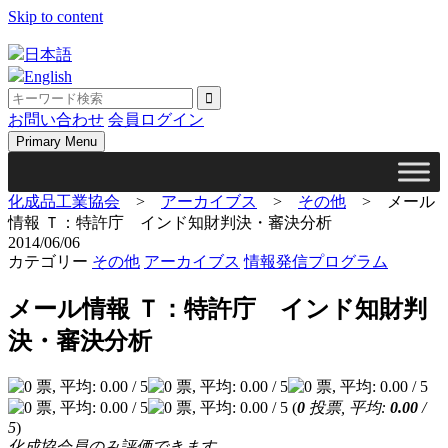
Skip to content
日本語
English
お問い合わせ
会員ログイン
Primary Menu
化成品工業協会
>
アーカイブス
>
その他
>
メール
情報 Ｔ：特許庁 インド知財判決・審決分析
2014/06/06
カテゴリー
その他
アーカイブス
情報発信プログラム
メール情報 Ｔ：特許庁 インド知財判
決・審決分析
(
0
投票, 平均:
0.00
/
5
)
化成協会員のみ評価できます。