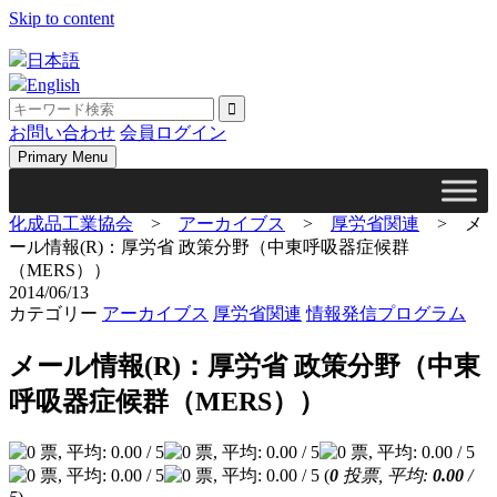
Skip to content
日本語
English
お問い合わせ
会員ログイン
Primary Menu
化成品工業協会
>
アーカイブス
>
厚労省関連
>
メ
ール情報(R)：厚労省 政策分野（中東呼吸器症候群
（MERS））
2014/06/13
カテゴリー
アーカイブス
厚労省関連
情報発信プログラム
メール情報(R)：厚労省 政策分野（中東
呼吸器症候群（MERS））
(
0
投票, 平均:
0.00
/