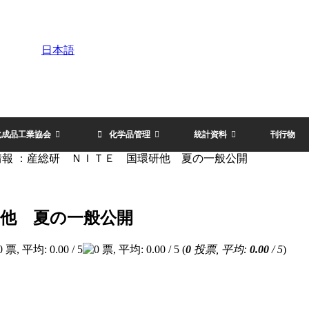
日本語
化成品工業協会
化学品管理
統計資料
刊行物
情報 ：産総研 ＮＩＴＥ 国環研他 夏の一般公開
研他 夏の一般公開
(
0
投票, 平均:
0.00
/ 5
)