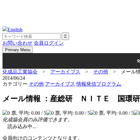
English
お問い合わせ
会員ログイン
Primary Menu
化成品工業協会
>
アーカイブス
>
その他
>
メール
2014/06/24
カテゴリー
その他
アーカイブス
情報発信プログラム
メール情報 ：産総研 ＮＩＴＥ 国環
化成協会員のみ評価できます。
読み込み中...
会員向けのコンテンツとなります。