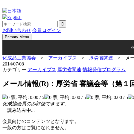
Skip
to
日本語
content
English
お問い合わせ
会員ログイン
Primary Menu
化成品工業協会
>
アーカイブス
>
厚労省関連
>
メ
2014/07/08
カテゴリー
アーカイブス
厚労省関連
情報発信プログラム
メール情報(R)：厚労省 審議会等（第
化成協会員のみ評価できます。
読み込み中...
会員向けのコンテンツとなります。
一般の方はご覧になれません。