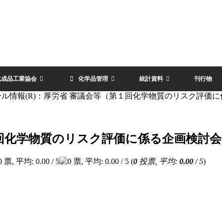
化成品工業協会
化学品管理
統計資料
刊行物
ール情報(R)：厚労省 審議会等（第１回化学物質のリスク評価
１回化学物質のリスク評価に係る企画検討
(
0
投票, 平均:
0.00
/ 5
)