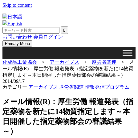
Skip to content
日本語
English
お問い合わせ
会員ログイン
Primary Menu
化成品工業協会
>
アーカイブス
>
厚労省関連
>
メ
ール情報(R)：厚生労働 報道発表（指定薬物を新たに14物質
指定します～本日開催した指定薬物部会の審議結果～）
2014/09/17
カテゴリー
アーカイブス
厚労省関連
情報発信プログラム
メール情報(R)：厚生労働 報道発表（指
定薬物を新たに14物質指定します～本
日開催した指定薬物部会の審議結果
～）