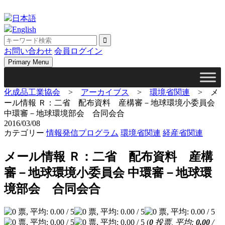
Skip
to
日本語
content
English
お問い合わせ
会員ログイン
Primary Menu
化成品工業協会
>
アーカイブス
>
環境省関連
>
メ
ール情報 Ｒ：二省 配布資料 産構審－地球環境小委員会
中環審－地球環境部会 合同会合
2016/03/08
カテゴリー
情報発信プログラム
環境省関連
経産省関連
メール情報 Ｒ：二省 配布資料 産構
審－地球環境小委員会 中環審－地球環
境部会 合同会合
(
0
投票, 平均:
0.00
/