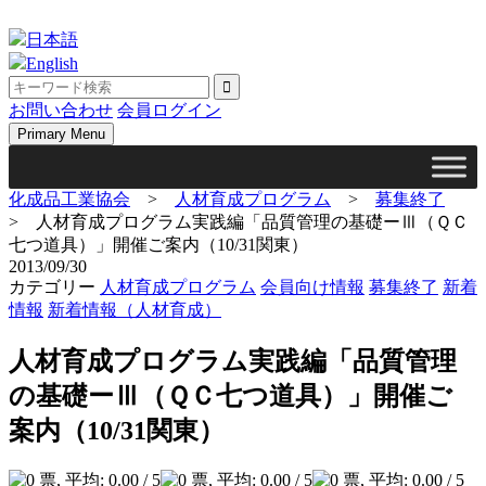
Skip
to
日本語
content
English
お問い合わせ
会員ログイン
Primary Menu
化成品工業協会
>
人材育成プログラム
>
募集終了
>
人材育成プログラム実践編「品質管理の基礎ーⅢ（ＱＣ
七つ道具）」開催ご案内（10/31関東）
2013/09/30
カテゴリー
人材育成プログラム
会員向け情報
募集終了
新着
情報
新着情報（人材育成）
人材育成プログラム実践編「品質管理
の基礎ーⅢ（ＱＣ七つ道具）」開催ご
案内（10/31関東）