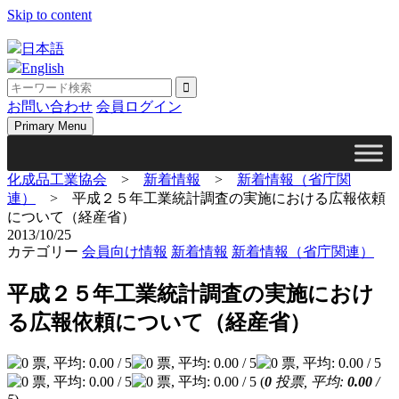
Skip to content
日本語
English
お問い合わせ
会員ログイン
Primary Menu
化成品工業協会
>
新着情報
>
新着情報（省庁関
連）
>
平成２５年工業統計調査の実施における広報依頼
について（経産省）
2013/10/25
カテゴリー
会員向け情報
新着情報
新着情報（省庁関連）
平成２５年工業統計調査の実施におけ
る広報依頼について（経産省）
(
0
投票, 平均:
0.00
/