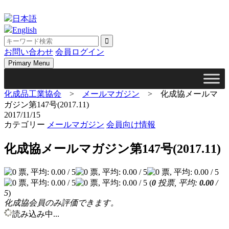
Skip
to
日本語
content
English
お問い合わせ
会員ログイン
Primary Menu
化成品工業協会
>
メールマガジン
>
化成協メールマ
ガジン第147号(2017.11)
2017/11/15
カテゴリー
メールマガジン
会員向け情報
化成協メールマガジン第147号(2017.11)
(
0
投票, 平均:
0.00
/
5
)
化成協会員のみ評価できます。
読み込み中...